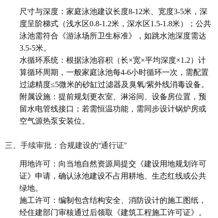
尺寸与深度：家庭泳池建议长度8-12米、宽度3-5米，深
度呈阶梯式（浅水区0.8-1.2米，深水区1.5-1.8米）；公共
泳池需符合《游泳场所卫生标准》，如跳水池深度需达
3.5-5米。
水循环系统：根据泳池容积（长×宽×平均深度×1.2）计
算循环周期，一般家庭泳池每4-6小时循环一次，需配置
过滤精度≤5微米的砂缸过滤器及臭氧/紫外线消毒设备。
附属设施：提前规划更衣室、淋浴间、设备房位置，预
留水电管线接口；若需恒温功能，需同步设计锅炉房或
空气源热泵安装位。
三、手续审批：合规建设的“通行证”
用地许可：向当地自然资源局提交《建设用地规划许可
证》申请，确认泳池建设不占用耕地、生态红线或公共
绿地。
施工许可：编制包含结构安全、消防设计的施工图纸，
经住建部门审核通过后领取《建筑工程施工许可证》。