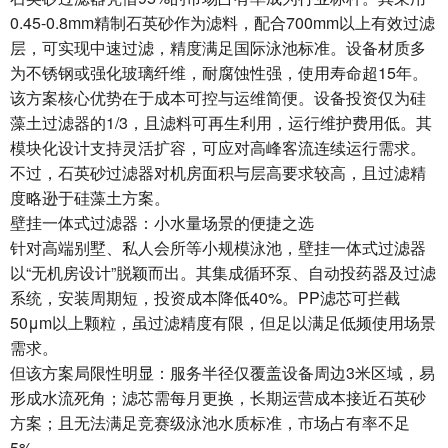
0.45-0.8mm精制石英砂作为滤料，配合700mm以上有效过滤
层，可实现中速过滤，精度满足国际泳池标准。设备材质多
为不锈钢或强化玻璃纤维，耐腐蚀性强，使用寿命超15年。
该方案核心优势在于成本可控与运维简便。设备投资仅为硅
藻土过滤器的1/3，且滤料可再生利用，运行维护费用低。其
模块化设计支持灵活扩容，可应对高峰客流连续运行需求。
不过，石英砂过滤器对机房面积与层高要求较高，且过滤精
度略逊于硅藻土方案。
壁挂一体式过滤器：小水量场景的便捷之选
针对高端别墅、私人会所等小规模泳池，壁挂一体式过滤器
以“无机房设计”脱颖而出。其集成循环泵、自动投药器及过滤
系统，安装周期短，投资成本降低40%。PP滤芯可拦截
50μm以上颗粒，虽过滤精度有限，但足以满足低频使用场景
需求。
但该方案局限性明显：服务半径仅覆盖设备周边3米区域，易
形成水流死角；滤芯需每月更换，长期运营成本接近石英砂
方案；且无法满足竞赛级泳池水质标准，市场占有率不足
5%。