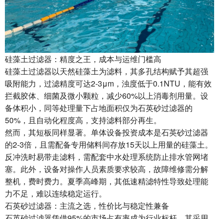
硅藻土过滤器：精度之王，成本与运维门槛高
硅藻土过滤器以天然硅藻土为滤料，其多孔结构赋予其超强
吸附能力，过滤精度可达2-3μm，浊度低于0.1NTU，能有效
拦截胶体、细菌及微小颗粒，减少60%以上消毒剂用量。设
备体积小，同等处理量下占地面积仅为石英砂过滤器的
50%，且自动化程度高，支持滤料部分再生。
然而，其短板同样显著。单体设备投资成本是石英砂过滤器
的2-3倍，且需配备专用储料间存放15天以上用量的硅藻土。
反冲洗时易带走滤料，需配套中水处理系统防止排水管网堵
塞。此外，设备对操作人员素质要求较高，故障维修需分解
整机，费时费力。夏季高峰期，其低速精滤特性导致处理能
力不足，难以连续稳定运行。
石英砂过滤器：主流之选，性价比与稳定性兼备
石英砂过滤器凭借95%的市场占有率成为行业标杆。其采用